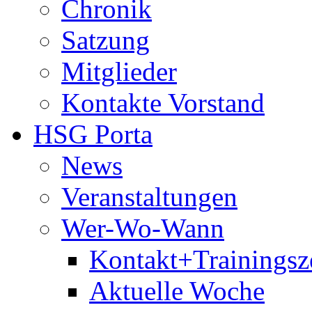
Chronik
Satzung
Mitglieder
Kontakte Vorstand
HSG Porta
News
Veranstaltungen
Wer-Wo-Wann
Kontakt+Trainingsz
Aktuelle Woche