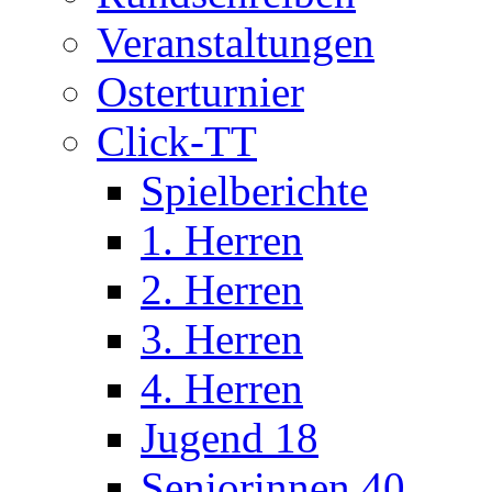
Veranstaltungen
Osterturnier
Click-TT
Spielberichte
1. Herren
2. Herren
3. Herren
4. Herren
Jugend 18
Seniorinnen 40