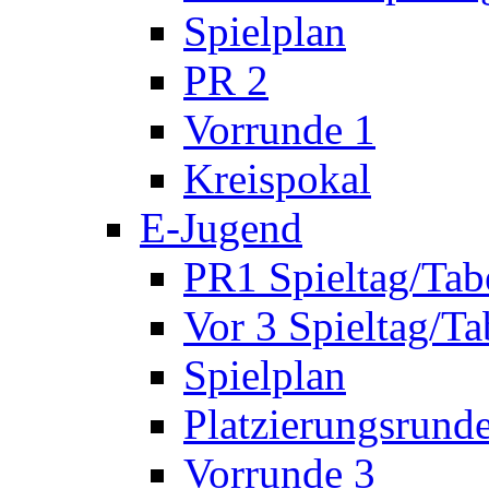
Spielplan
PR 2
Vorrunde 1
Kreispokal
E-Jugend
PR1 Spieltag/Tab
Vor 3 Spieltag/Ta
Spielplan
Platzierungsrund
Vorrunde 3