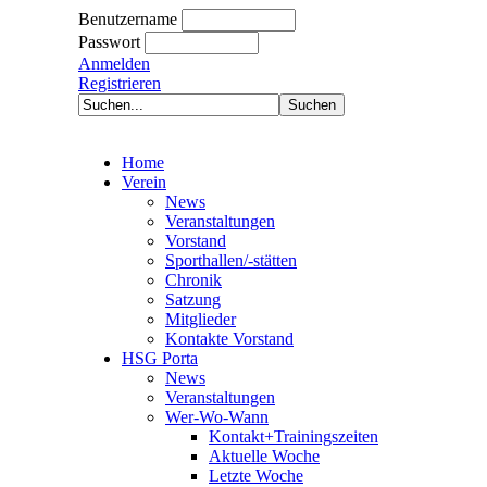
Benutzername
Passwort
Anmelden
Registrieren
Home
Verein
News
Veranstaltungen
Vorstand
Sporthallen/-stätten
Chronik
Satzung
Mitglieder
Kontakte Vorstand
HSG Porta
News
Veranstaltungen
Wer-Wo-Wann
Kontakt+Trainingszeiten
Aktuelle Woche
Letzte Woche