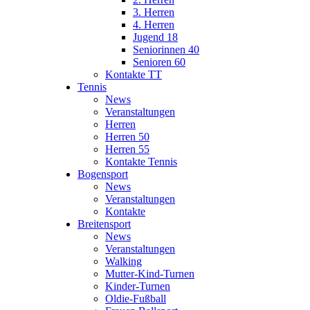
3. Herren
4. Herren
Jugend 18
Seniorinnen 40
Senioren 60
Kontakte TT
Tennis
News
Veranstaltungen
Herren
Herren 50
Herren 55
Kontakte Tennis
Bogensport
News
Veranstaltungen
Kontakte
Breitensport
News
Veranstaltungen
Walking
Mutter-Kind-Turnen
Kinder-Turnen
Oldie-Fußball