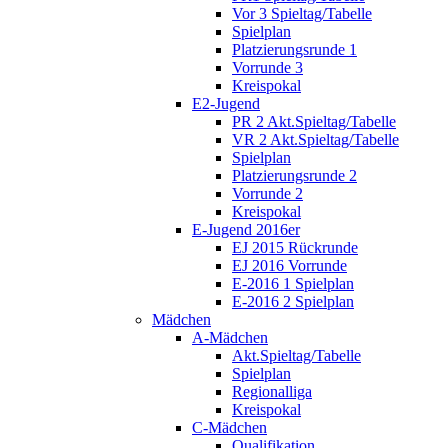
Vor 3 Spieltag/Tabelle
Spielplan
Platzierungsrunde 1
Vorrunde 3
Kreispokal
E2-Jugend
PR 2 Akt.Spieltag/Tabelle
VR 2 Akt.Spieltag/Tabelle
Spielplan
Platzierungsrunde 2
Vorrunde 2
Kreispokal
E-Jugend 2016er
EJ 2015 Rückrunde
EJ 2016 Vorrunde
E-2016 1 Spielplan
E-2016 2 Spielplan
Mädchen
A-Mädchen
Akt.Spieltag/Tabelle
Spielplan
Regionalliga
Kreispokal
C-Mädchen
Qualifikation