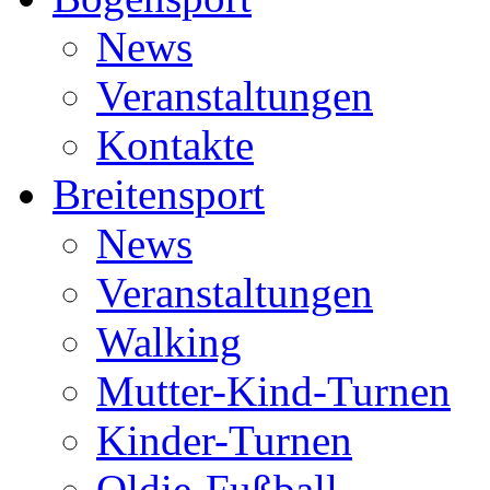
News
Veranstaltungen
Kontakte
Breitensport
News
Veranstaltungen
Walking
Mutter-Kind-Turnen
Kinder-Turnen
Oldie-Fußball