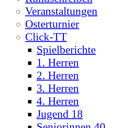
Veranstaltungen
Osterturnier
Click-TT
Spielberichte
1. Herren
2. Herren
3. Herren
4. Herren
Jugend 18
Seniorinnen 40