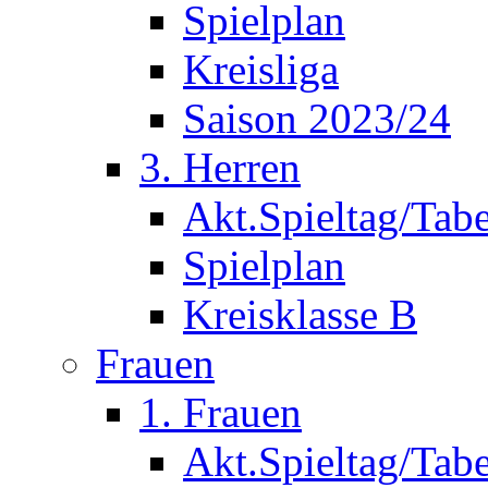
Spielplan
Kreisliga
Saison 2023/24
3. Herren
Akt.Spieltag/Tabe
Spielplan
Kreisklasse B
Frauen
1. Frauen
Akt.Spieltag/Tabe