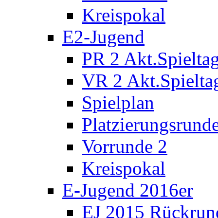
Kreispokal
E2-Jugend
PR 2 Akt.Spieltag
VR 2 Akt.Spielta
Spielplan
Platzierungsrund
Vorrunde 2
Kreispokal
E-Jugend 2016er
EJ 2015 Rückrun