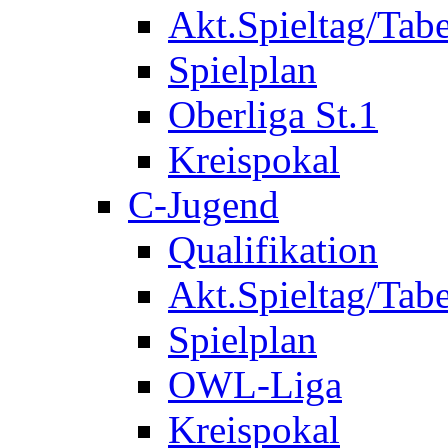
Akt.Spieltag/Tabe
Spielplan
Oberliga St.1
Kreispokal
C-Jugend
Qualifikation
Akt.Spieltag/Tabe
Spielplan
OWL-Liga
Kreispokal