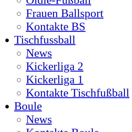
Frauen Ballsport
Kontakte BS
Tischfussball
News
Kickerliga 2
Kickerliga 1
Kontakte Tischfußball
Boule
News