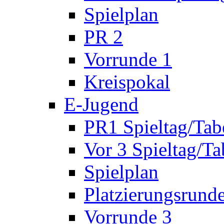
Spielplan
PR 2
Vorrunde 1
Kreispokal
E-Jugend
PR1 Spieltag/Tab
Vor 3 Spieltag/Ta
Spielplan
Platzierungsrund
Vorrunde 3