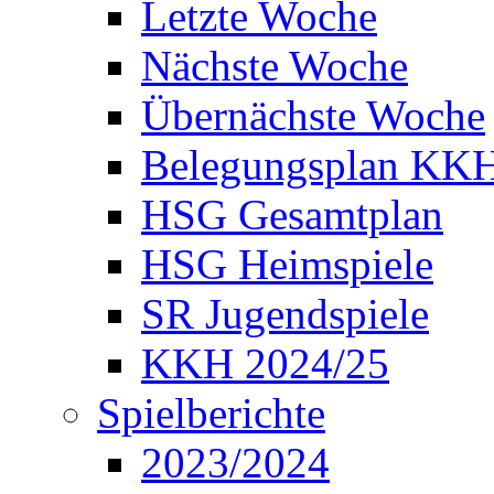
Letzte Woche
Nächste Woche
Übernächste Woche
Belegungsplan KK
HSG Gesamtplan
HSG Heimspiele
SR Jugendspiele
KKH 2024/25
Spielberichte
2023/2024