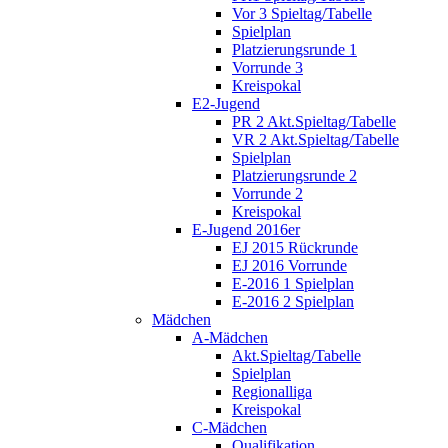
Vor 3 Spieltag/Tabelle
Spielplan
Platzierungsrunde 1
Vorrunde 3
Kreispokal
E2-Jugend
PR 2 Akt.Spieltag/Tabelle
VR 2 Akt.Spieltag/Tabelle
Spielplan
Platzierungsrunde 2
Vorrunde 2
Kreispokal
E-Jugend 2016er
EJ 2015 Rückrunde
EJ 2016 Vorrunde
E-2016 1 Spielplan
E-2016 2 Spielplan
Mädchen
A-Mädchen
Akt.Spieltag/Tabelle
Spielplan
Regionalliga
Kreispokal
C-Mädchen
Qualifikation