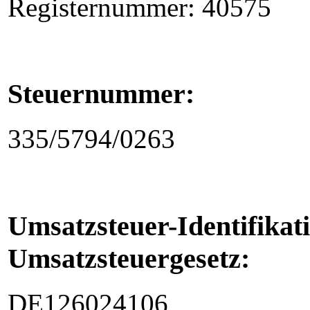
Registernummer: 40575
Steuernummer:
335/5794/0263
Umsatzsteuer-Identifika
Umsatzsteuergesetz:
DE126024106