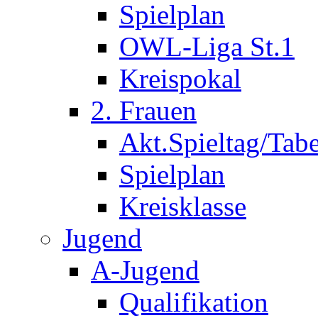
Spielplan
OWL-Liga St.1
Kreispokal
2. Frauen
Akt.Spieltag/Tabe
Spielplan
Kreisklasse
Jugend
A-Jugend
Qualifikation