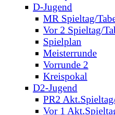
D-Jugend
MR Spieltag/Tabe
Vor 2 Spieltag/Ta
Spielplan
Meisterrunde
Vorrunde 2
Kreispokal
D2-Jugend
PR2 Akt.Spieltag
Vor 1 Akt.Spielta