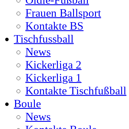
Frauen Ballsport
Kontakte BS
Tischfussball
News
Kickerliga 2
Kickerliga 1
Kontakte Tischfußball
Boule
News