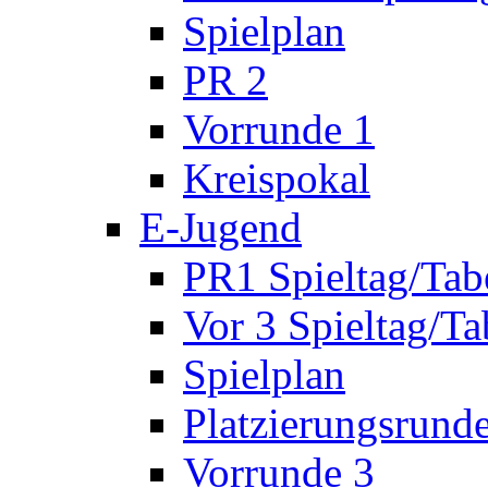
Spielplan
PR 2
Vorrunde 1
Kreispokal
E-Jugend
PR1 Spieltag/Tab
Vor 3 Spieltag/Ta
Spielplan
Platzierungsrund
Vorrunde 3