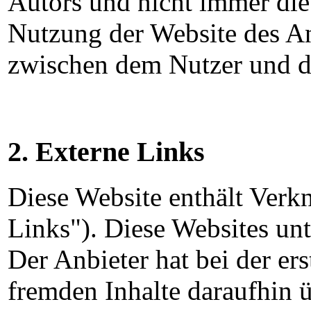
Autors und nicht immer die
Nutzung der Website des An
zwischen dem Nutzer und d
2. Externe Links
Diese Website enthält Verk
Links"). Diese Websites unt
Der Anbieter hat bei der e
fremden Inhalte daraufhin ü