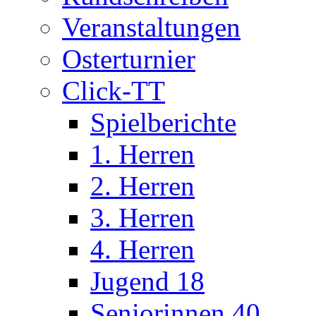
Veranstaltungen
Osterturnier
Click-TT
Spielberichte
1. Herren
2. Herren
3. Herren
4. Herren
Jugend 18
Seniorinnen 40