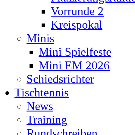
Vorrunde 2
Kreispokal
Minis
Mini Spielfeste
Mini EM 2026
Schiedsrichter
Tischtennis
News
Training
Rundschreiben