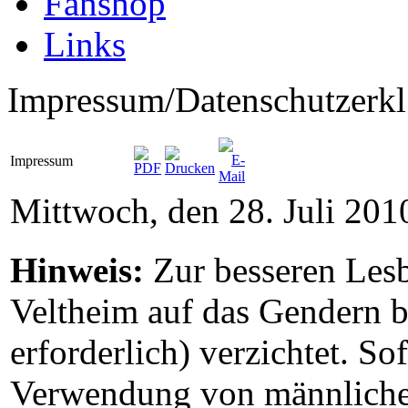
Fanshop
Links
Impressum/Datenschutzerkl
Impressum
Mittwoch, den 28. Juli 20
Hinweis:
Zur besseren Lesb
Veltheim auf das Gendern b
erforderlich) verzichtet. So
Verwendung von männliche