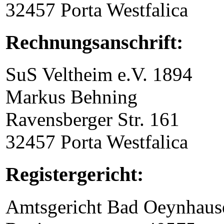
32457 Porta Westfalica
Rechnungsanschrift:
SuS Veltheim e.V. 1894
Markus Behning
Ravensberger Str. 161
32457 Porta Westfalica
Registergericht:
Amtsgericht Bad Oeynhaus