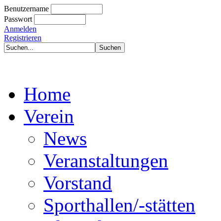
Benutzername
Passwort
Anmelden
Registrieren
Home
Verein
News
Veranstaltungen
Vorstand
Sporthallen/-stätten