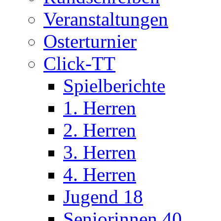
Veranstaltungen
Osterturnier
Click-TT
Spielberichte
1. Herren
2. Herren
3. Herren
4. Herren
Jugend 18
Seniorinnen 40