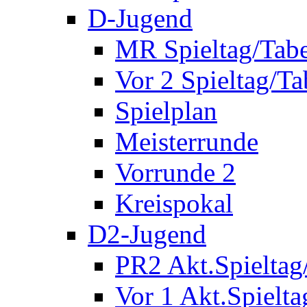
D-Jugend
MR Spieltag/Tabe
Vor 2 Spieltag/Ta
Spielplan
Meisterrunde
Vorrunde 2
Kreispokal
D2-Jugend
PR2 Akt.Spieltag
Vor 1 Akt.Spielta