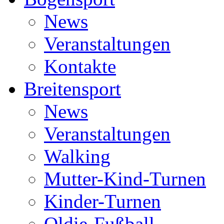
News
Veranstaltungen
Kontakte
Breitensport
News
Veranstaltungen
Walking
Mutter-Kind-Turnen
Kinder-Turnen
Oldie-Fußball