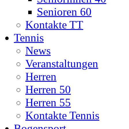
Senioren 60
Kontakte TT
Tennis
News
Veranstaltungen
Herren
Herren 50
Herren 55
Kontakte Tennis
Bogensport