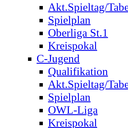
Akt.Spieltag/Tabe
Spielplan
Oberliga St.1
Kreispokal
C-Jugend
Qualifikation
Akt.Spieltag/Tabe
Spielplan
OWL-Liga
Kreispokal