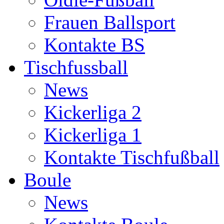
Frauen Ballsport
Kontakte BS
Tischfussball
News
Kickerliga 2
Kickerliga 1
Kontakte Tischfußball
Boule
News