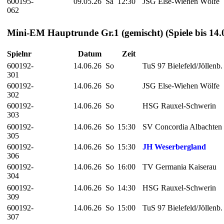
600195-
09.05.26
Sa
12:30
JSG Else-Wiehen Wölfe
062
Mini-EM Hauptrunde Gr.1 (gemischt) (Spiele bis 14.
Spielnr
Datum
Zeit
600192-
14.06.26
So
TuS 97 Bielefeld/Jöllenb.
301
600192-
14.06.26
So
JSG Else-Wiehen Wölfe
302
600192-
14.06.26
So
HSG Rauxel-Schwerin
303
600192-
14.06.26
So
15:30
SV Concordia Albachten
305
600192-
14.06.26
So
15:30
JH Weserbergland
306
600192-
14.06.26
So
16:00
TV Germania Kaiserau
304
600192-
14.06.26
So
14:30
HSG Rauxel-Schwerin
309
600192-
14.06.26
So
15:00
TuS 97 Bielefeld/Jöllenb.
307