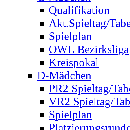
Qualifikation
Akt.Spieltag/Tabe
Spielplan
OWL Bezirksliga
Kreispokal
D-Mädchen
PR2 Spieltag/Tab
VR2 Spieltag/Tab
Spielplan
Platzierungsrund