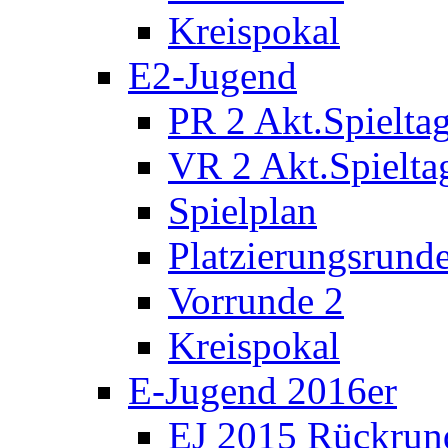
Kreispokal
E2-Jugend
PR 2 Akt.Spieltag
VR 2 Akt.Spielta
Spielplan
Platzierungsrund
Vorrunde 2
Kreispokal
E-Jugend 2016er
EJ 2015 Rückrun