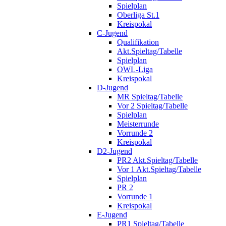
Spielplan
Oberliga St.1
Kreispokal
C-Jugend
Qualifikation
Akt.Spieltag/Tabelle
Spielplan
OWL-Liga
Kreispokal
D-Jugend
MR Spieltag/Tabelle
Vor 2 Spieltag/Tabelle
Spielplan
Meisterrunde
Vorrunde 2
Kreispokal
D2-Jugend
PR2 Akt.Spieltag/Tabelle
Vor 1 Akt.Spieltag/Tabelle
Spielplan
PR 2
Vorrunde 1
Kreispokal
E-Jugend
PR1 Spieltag/Tabelle