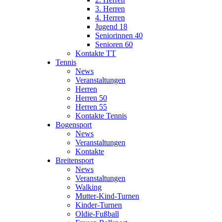
3. Herren
4. Herren
Jugend 18
Seniorinnen 40
Senioren 60
Kontakte TT
Tennis
News
Veranstaltungen
Herren
Herren 50
Herren 55
Kontakte Tennis
Bogensport
News
Veranstaltungen
Kontakte
Breitensport
News
Veranstaltungen
Walking
Mutter-Kind-Turnen
Kinder-Turnen
Oldie-Fußball