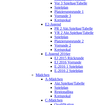
Vor 3 Spieltag/Tabelle
Spielplan
Platzierungsrunde 1
Vorrunde 3
Kreispokal
E2-Jugend
PR 2 Akt.Spieltag/Tabelle
VR 2 Akt.Spieltag/Tabelle
Spielplan
Platzierungsrunde 2
Vorrunde 2
Kreispokal
E-Jugend 2016er
EJ 2015 Rückrunde
EJ 2016 Vorrunde
E-2016 1 Spielplan
E-2016 2 Spielplan
Mädchen
A-Mädchen
Akt.Spieltag/Tabelle
Spielplan
Regionalliga
Kreispokal
C-Mädchen
Qualifikation