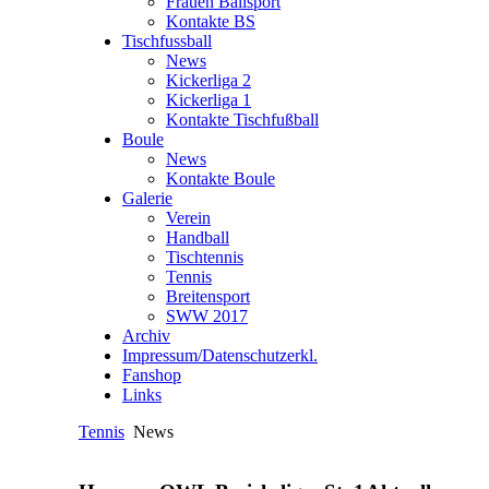
Frauen Ballsport
Kontakte BS
Tischfussball
News
Kickerliga 2
Kickerliga 1
Kontakte Tischfußball
Boule
News
Kontakte Boule
Galerie
Verein
Handball
Tischtennis
Tennis
Breitensport
SWW 2017
Archiv
Impressum/Datenschutzerkl.
Fanshop
Links
Tennis
News