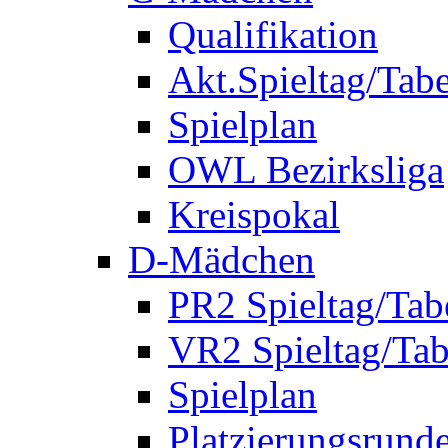
Qualifikation
Akt.Spieltag/Tabe
Spielplan
OWL Bezirksliga
Kreispokal
D-Mädchen
PR2 Spieltag/Tab
VR2 Spieltag/Tab
Spielplan
Platzierungsrund