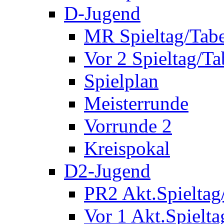
D-Jugend
MR Spieltag/Tabe
Vor 2 Spieltag/Ta
Spielplan
Meisterrunde
Vorrunde 2
Kreispokal
D2-Jugend
PR2 Akt.Spieltag
Vor 1 Akt.Spielta