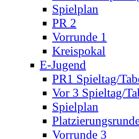
Spielplan
PR 2
Vorrunde 1
Kreispokal
E-Jugend
PR1 Spieltag/Tab
Vor 3 Spieltag/Ta
Spielplan
Platzierungsrund
Vorrunde 3