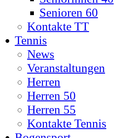
Senioren 60
Kontakte TT
Tennis
News
Veranstaltungen
Herren
Herren 50
Herren 55
Kontakte Tennis
Bogensport