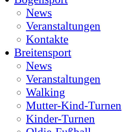
News
Veranstaltungen
Kontakte
Breitensport
News
Veranstaltungen
Walking
Mutter-Kind-Turnen
Kinder-Turnen
Oldie-Fußball