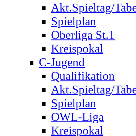
Akt.Spieltag/Tabe
Spielplan
Oberliga St.1
Kreispokal
C-Jugend
Qualifikation
Akt.Spieltag/Tabe
Spielplan
OWL-Liga
Kreispokal