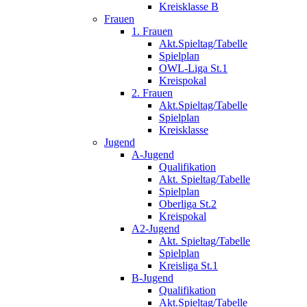
Kreisklasse B
Frauen
1. Frauen
Akt.Spieltag/Tabelle
Spielplan
OWL-Liga St.1
Kreispokal
2. Frauen
Akt.Spieltag/Tabelle
Spielplan
Kreisklasse
Jugend
A-Jugend
Qualifikation
Akt. Spieltag/Tabelle
Spielplan
Oberliga St.2
Kreispokal
A2-Jugend
Akt. Spieltag/Tabelle
Spielplan
Kreisliga St.1
B-Jugend
Qualifikation
Akt.Spieltag/Tabelle