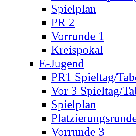
Spielplan
PR 2
Vorrunde 1
Kreispokal
E-Jugend
PR1 Spieltag/Tab
Vor 3 Spieltag/Ta
Spielplan
Platzierungsrund
Vorrunde 3