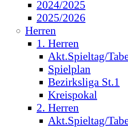
2024/2025
2025/2026
Herren
1. Herren
Akt.Spieltag/Tabe
Spielplan
Bezirksliga St.1
Kreispokal
2. Herren
Akt.Spieltag/Tabe