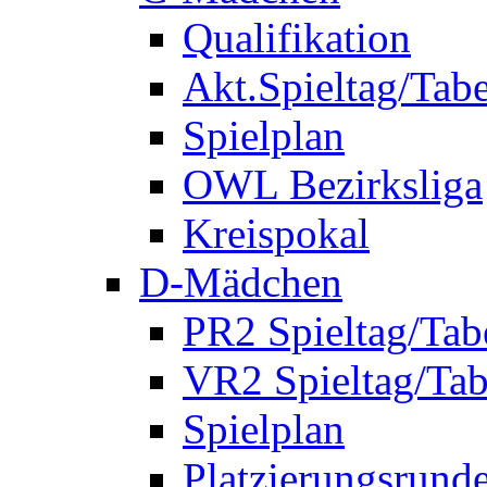
Qualifikation
Akt.Spieltag/Tabe
Spielplan
OWL Bezirksliga
Kreispokal
D-Mädchen
PR2 Spieltag/Tab
VR2 Spieltag/Tab
Spielplan
Platzierungsrund