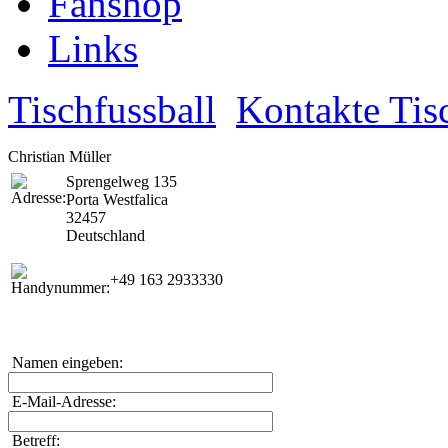
Fanshop
Links
Tischfussball
Kontakte Tis
Christian Müller
Sprengelweg 135
Porta Westfalica
32457
Deutschland
+49 163 2933330
Namen eingeben:
E-Mail-Adresse:
Betreff: