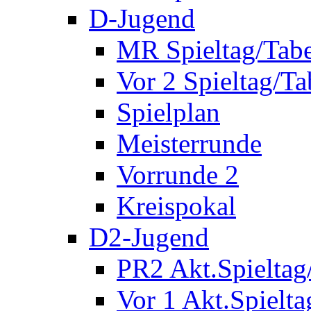
D-Jugend
MR Spieltag/Tabe
Vor 2 Spieltag/Ta
Spielplan
Meisterrunde
Vorrunde 2
Kreispokal
D2-Jugend
PR2 Akt.Spieltag
Vor 1 Akt.Spielta