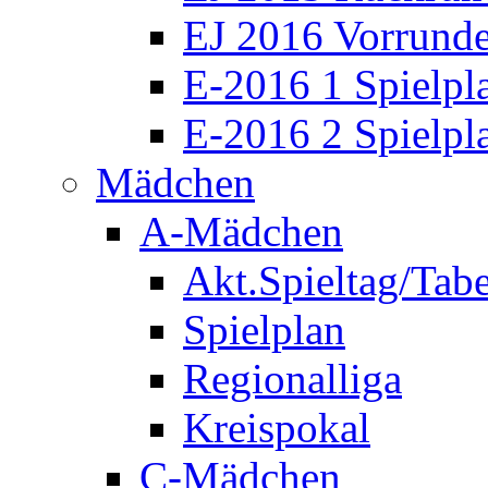
EJ 2016 Vorrund
E-2016 1 Spielpl
E-2016 2 Spielpl
Mädchen
A-Mädchen
Akt.Spieltag/Tabe
Spielplan
Regionalliga
Kreispokal
C-Mädchen