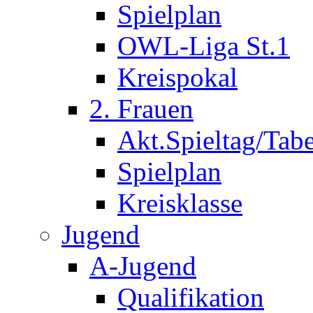
Spielplan
OWL-Liga St.1
Kreispokal
2. Frauen
Akt.Spieltag/Tabe
Spielplan
Kreisklasse
Jugend
A-Jugend
Qualifikation