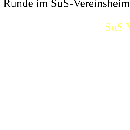
Runde im SuS-Vereinsheim 
SuS 