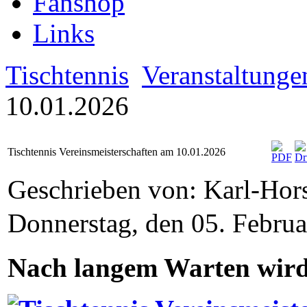
Fanshop
Links
Tischtennis
Veranstaltunge
10.01.2026
Tischtennis Vereinsmeisterschaften am 10.01.2026
Geschrieben von: Karl-Hor
Donnerstag, den 05. Febru
Nach langem Warten wird 