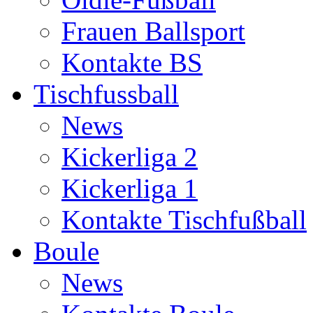
Frauen Ballsport
Kontakte BS
Tischfussball
News
Kickerliga 2
Kickerliga 1
Kontakte Tischfußball
Boule
News