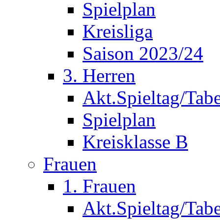
Spielplan
Kreisliga
Saison 2023/24
3. Herren
Akt.Spieltag/Tabe
Spielplan
Kreisklasse B
Frauen
1. Frauen
Akt.Spieltag/Tabe