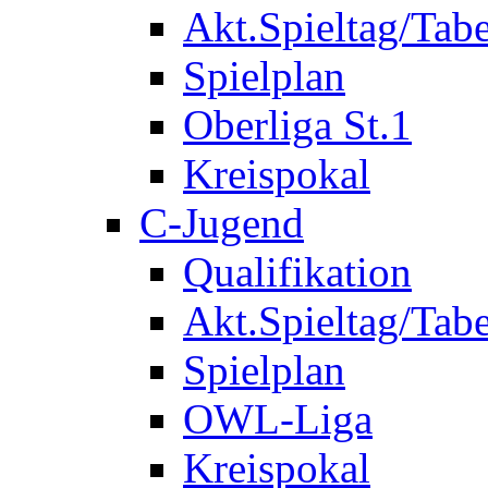
Akt.Spieltag/Tabe
Spielplan
Oberliga St.1
Kreispokal
C-Jugend
Qualifikation
Akt.Spieltag/Tabe
Spielplan
OWL-Liga
Kreispokal