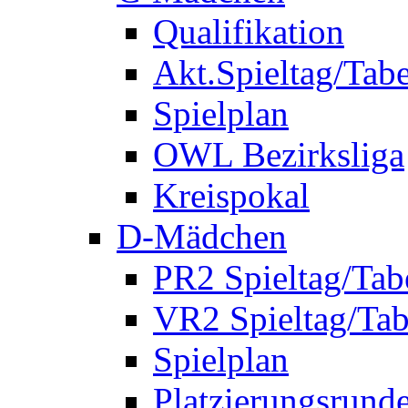
Qualifikation
Akt.Spieltag/Tabe
Spielplan
OWL Bezirksliga
Kreispokal
D-Mädchen
PR2 Spieltag/Tab
VR2 Spieltag/Tab
Spielplan
Platzierungsrund