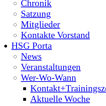
Chronik
Satzung
Mitglieder
Kontakte Vorstand
HSG Porta
News
Veranstaltungen
Wer-Wo-Wann
Kontakt+Trainingsz
Aktuelle Woche