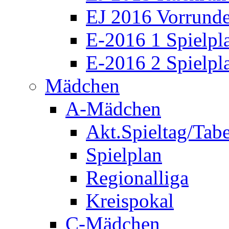
EJ 2016 Vorrund
E-2016 1 Spielpl
E-2016 2 Spielpl
Mädchen
A-Mädchen
Akt.Spieltag/Tabe
Spielplan
Regionalliga
Kreispokal
C-Mädchen