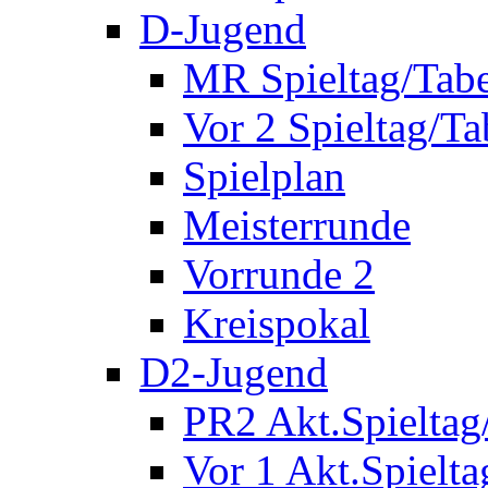
D-Jugend
MR Spieltag/Tabe
Vor 2 Spieltag/Ta
Spielplan
Meisterrunde
Vorrunde 2
Kreispokal
D2-Jugend
PR2 Akt.Spieltag
Vor 1 Akt.Spielta