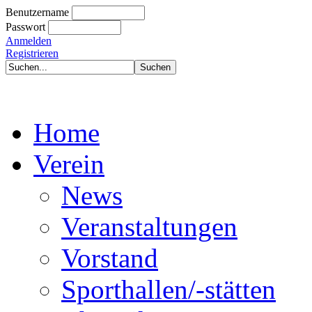
Benutzername
Passwort
Anmelden
Registrieren
Home
Verein
News
Veranstaltungen
Vorstand
Sporthallen/-stätten