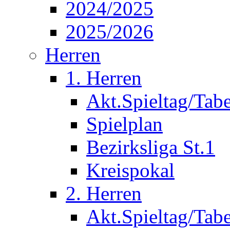
2024/2025
2025/2026
Herren
1. Herren
Akt.Spieltag/Tabe
Spielplan
Bezirksliga St.1
Kreispokal
2. Herren
Akt.Spieltag/Tabe