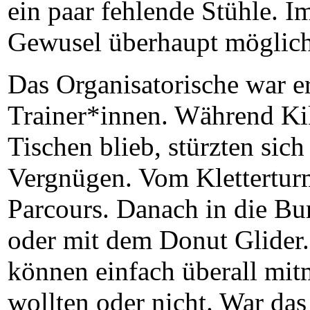
ein paar fehlende Stühle. I
Gewusel überhaupt möglich
Das Organisatorische war e
Trainer*innen. Während Kik
Tischen blieb, stürzten sic
Vergnügen. Vom Klettertur
Parcours. Danach in die Bu
oder mit dem Donut Glider. 
können einfach überall mit
wollten oder nicht. War das