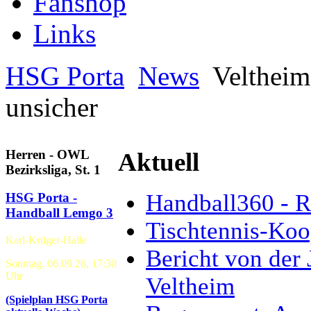
Fanshop
Links
HSG Porta
News
Veltheim
unsicher
Herren - OWL
Aktuell
Bezirksliga, St. 1
Handball360 - R
HSG Porta -
Handball Lemgo 3
Tischtennis-Koo
Karl-Krüger-Halle
Bericht von der
Sonntag, 06.09.26, 17:30
Uhr
Veltheim
(Spielplan HSG Porta