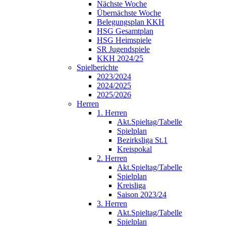
Nächste Woche
Übernächste Woche
Belegungsplan KKH
HSG Gesamtplan
HSG Heimspiele
SR Jugendspiele
KKH 2024/25
Spielberichte
2023/2024
2024/2025
2025/2026
Herren
1. Herren
Akt.Spieltag/Tabelle
Spielplan
Bezirksliga St.1
Kreispokal
2. Herren
Akt.Spieltag/Tabelle
Spielplan
Kreisliga
Saison 2023/24
3. Herren
Akt.Spieltag/Tabelle
Spielplan