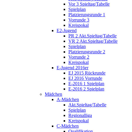
Vor 3 Spieltag/Tabelle
Spielplan
Platzierungsrunde 1
Vorrunde 3
Kreispokal
E2-Jugend
PR 2 Akt.Spieltag/Tabelle
VR 2 Akt.Spieltag/Tabelle
Spielplan
Platzierungsrunde 2
Vorrunde 2
Kreispokal
E-Jugend 2016er
EJ 2015 Rückrunde
EJ 2016 Vorrunde
E-2016 1 Spielplan
E-2016 2 Spielplan
Mädchen
A-Mädchen
Akt.Spieltag/Tabelle
Spielplan
Regionalliga
Kreispokal
C-Mädchen
Qualifikation