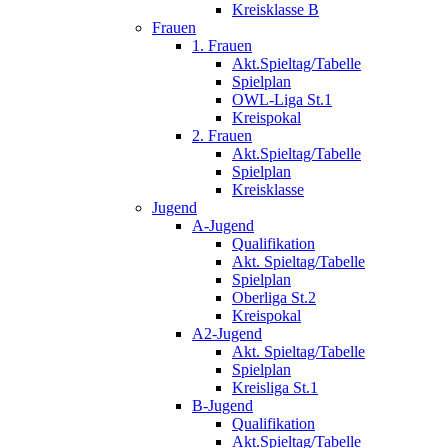
Kreisklasse B
Frauen
1. Frauen
Akt.Spieltag/Tabelle
Spielplan
OWL-Liga St.1
Kreispokal
2. Frauen
Akt.Spieltag/Tabelle
Spielplan
Kreisklasse
Jugend
A-Jugend
Qualifikation
Akt. Spieltag/Tabelle
Spielplan
Oberliga St.2
Kreispokal
A2-Jugend
Akt. Spieltag/Tabelle
Spielplan
Kreisliga St.1
B-Jugend
Qualifikation
Akt.Spieltag/Tabelle