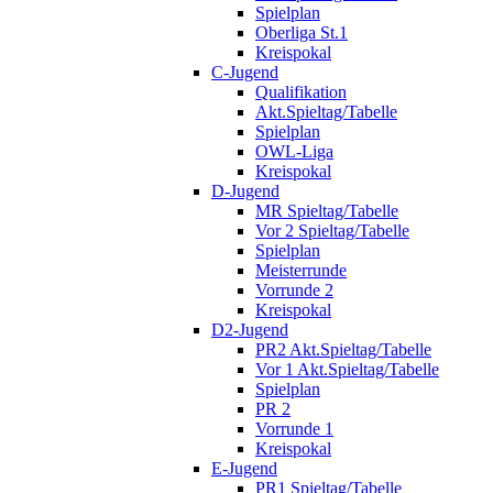
Spielplan
Oberliga St.1
Kreispokal
C-Jugend
Qualifikation
Akt.Spieltag/Tabelle
Spielplan
OWL-Liga
Kreispokal
D-Jugend
MR Spieltag/Tabelle
Vor 2 Spieltag/Tabelle
Spielplan
Meisterrunde
Vorrunde 2
Kreispokal
D2-Jugend
PR2 Akt.Spieltag/Tabelle
Vor 1 Akt.Spieltag/Tabelle
Spielplan
PR 2
Vorrunde 1
Kreispokal
E-Jugend
PR1 Spieltag/Tabelle