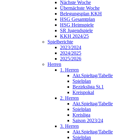
Nächste Woche
Übernächste Woche
Belegungsplan KKH
HSG Gesamtplan
HSG Heimspiele
SR Jugendspiele
KKH 2024/25
Spielberichte
2023/2024
2024/2025
2025/2026
Herren
1. Herren
Akt.Spieltag/Tabelle
Spielplan
Bezirksliga St.1
Kreispokal
2. Herren
Akt.Spieltag/Tabelle
Spielplan
Kreisliga
Saison 2023/24
3. Herren
Akt.Spieltag/Tabelle
Spielplan