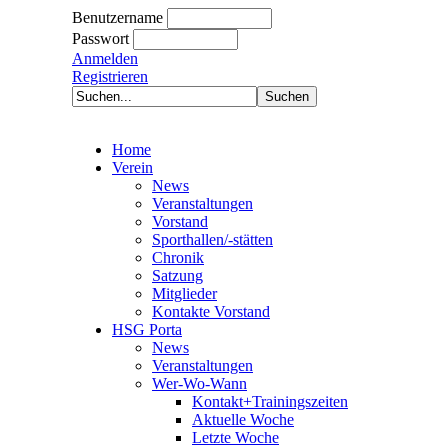
Benutzername
Passwort
Anmelden
Registrieren
Home
Verein
News
Veranstaltungen
Vorstand
Sporthallen/-stätten
Chronik
Satzung
Mitglieder
Kontakte Vorstand
HSG Porta
News
Veranstaltungen
Wer-Wo-Wann
Kontakt+Trainingszeiten
Aktuelle Woche
Letzte Woche