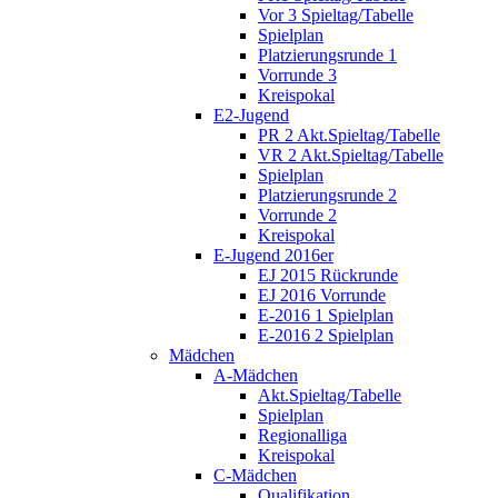
Vor 3 Spieltag/Tabelle
Spielplan
Platzierungsrunde 1
Vorrunde 3
Kreispokal
E2-Jugend
PR 2 Akt.Spieltag/Tabelle
VR 2 Akt.Spieltag/Tabelle
Spielplan
Platzierungsrunde 2
Vorrunde 2
Kreispokal
E-Jugend 2016er
EJ 2015 Rückrunde
EJ 2016 Vorrunde
E-2016 1 Spielplan
E-2016 2 Spielplan
Mädchen
A-Mädchen
Akt.Spieltag/Tabelle
Spielplan
Regionalliga
Kreispokal
C-Mädchen
Qualifikation