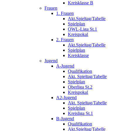
Kreisklasse B
Frauen
1. Frauen
Akt.Spieltag/Tabelle
Spielplan
OWL-Liga St.1
Kreispokal
2. Frauen
Akt.Spieltag/Tabelle
Spielplan
Kreisklasse
Jugend
A-Jugend
Qualifikation
Akt. Spieltag/Tabelle
Spielplan
Oberliga St.2
Kreispokal
A2-Jugend
Akt. Spieltag/Tabelle
Spielplan
Kreisliga St.1
B-Jugend
Qualifikation
Akt.Spieltag/Tabelle