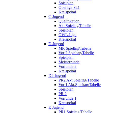
Spielplan
Oberliga St.1
Kreispokal
C-Jugend
Qualifikation
Akt.Spieltag/Tabelle
Spielplan
OWL-Liga
Kreispokal
D-Jugend
MR Spieltag/Tabelle
Vor 2 Spieltag/Tabelle
Spielplan
Meisterrunde
Vorrunde 2
Kreispokal
D2-Jugend
PR2 Akt.Spieltag/Tabelle
Vor 1 Akt.Spieltag/Tabelle
Spielplan
PR 2
Vorrunde 1
Kreispokal
E-Jugend
PR1 Spieltag/Tabelle