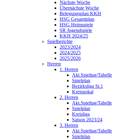
Nächste Woche
Übernächste Woche
Belegungsplan KKH
HSG Gesamtplan
HSG Heimspiele
SR Jugendspiele
KKH 2024/25
Spielberichte
2023/2024
2024/2025
2025/2026
Herren
1. Herren
Akt.Spieltag/Tabelle
Spielplan
Bezirksliga St.1
Kreispokal
2. Herren
Akt.Spieltag/Tabelle
Spielplan
Kreisliga
Saison 2023/24
3. Herren
Akt.Spieltag/Tabelle
Spielplan