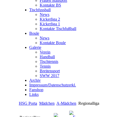
Frauen Ballsport
Kontakte BS
Tischfussball
News
Kickerliga 2
Kickerliga 1
Kontakte Tischfußball
Boule
News
Kontakte Boule
Galerie
Verein
Handball
Tischtennis
Tennis
Breitensport
SWW 2017
Archiv
Impressum/Datenschutzerkl.
Fanshop
Links
HSG Porta
Mädchen
A-Mädchen
Regionalliga