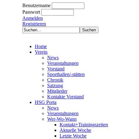
Benutzername
Passwort
Anmelden
Registrieren
Home
Verein
News
Veranstaltungen
Vorstand
Sporthallen/-stätten
Chronik
Satzung
Mitglieder
Kontakte Vorstand
HSG Porta
News
Veranstaltungen
Wer-Wo-Wann
Kontakt+Trainingszeiten
Aktuelle Woche
Letzte Woche