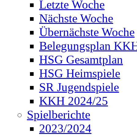
Letzte Woche
Nächste Woche
Übernächste Woche
Belegungsplan KK
HSG Gesamtplan
HSG Heimspiele
SR Jugendspiele
KKH 2024/25
Spielberichte
2023/2024