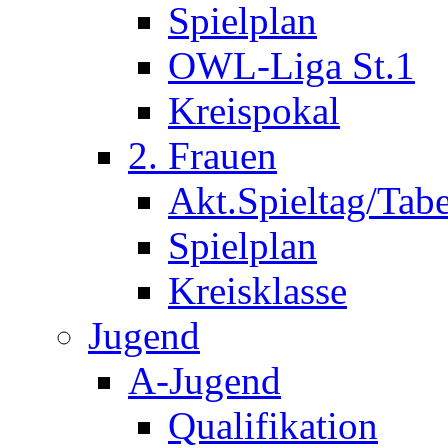
Spielplan
OWL-Liga St.1
Kreispokal
2. Frauen
Akt.Spieltag/Tabe
Spielplan
Kreisklasse
Jugend
A-Jugend
Qualifikation