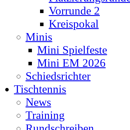
Vorrunde 2
Kreispokal
Minis
Mini Spielfeste
Mini EM 2026
Schiedsrichter
Tischtennis
News
Training
Rundschreiben