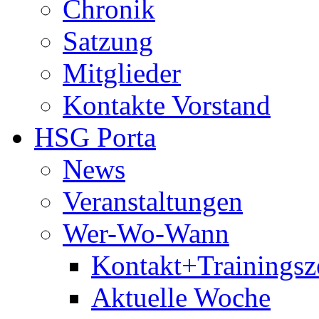
Chronik
Satzung
Mitglieder
Kontakte Vorstand
HSG Porta
News
Veranstaltungen
Wer-Wo-Wann
Kontakt+Trainingsz
Aktuelle Woche