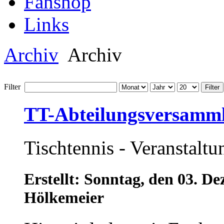
Fanshop
Links
Archiv
Archiv
Filter
Filter
TT-Abteilungsversamm
Tischtennis -
Veranstaltu
Erstellt: Sonntag, den 03. 
Hölkemeier