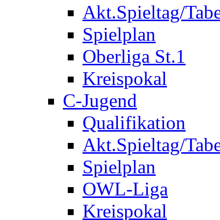
Akt.Spieltag/Tabe
Spielplan
Oberliga St.1
Kreispokal
C-Jugend
Qualifikation
Akt.Spieltag/Tabe
Spielplan
OWL-Liga
Kreispokal