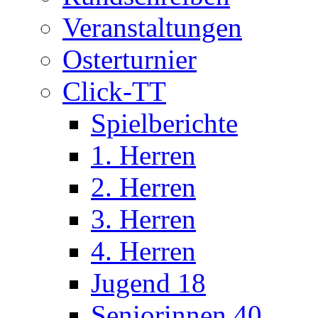
Veranstaltungen
Osterturnier
Click-TT
Spielberichte
1. Herren
2. Herren
3. Herren
4. Herren
Jugend 18
Seniorinnen 40