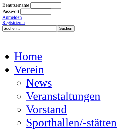
Benutzername
Passwort
Anmelden
Registrieren
Home
Verein
News
Veranstaltungen
Vorstand
Sporthallen/-stätten