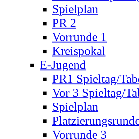
Spielplan
PR 2
Vorrunde 1
Kreispokal
E-Jugend
PR1 Spieltag/Tab
Vor 3 Spieltag/Ta
Spielplan
Platzierungsrund
Vorrunde 3