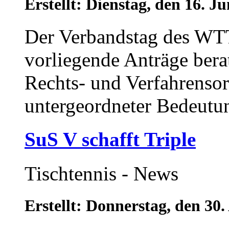
Erstellt: Dienstag, den 16. 
Der Verbandstag des WTT
vorliegende Anträge bera
Rechts‐ und Verfahrensor
untergeordneter Bedeutun
SuS V schafft Triple
Tischtennis -
News
Erstellt: Donnerstag, den 30