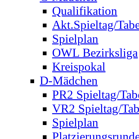
Qualifikation
Akt.Spieltag/Tabe
Spielplan
OWL Bezirksliga
Kreispokal
D-Mädchen
PR2 Spieltag/Tab
VR2 Spieltag/Tab
Spielplan
Platzierungsrund