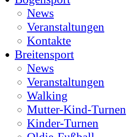
News
Veranstaltungen
Kontakte
Breitensport
News
Veranstaltungen
Walking
Mutter-Kind-Turnen
Kinder-Turnen
Oldie-Fußball