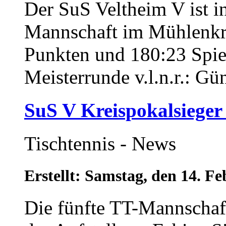
Der SuS Veltheim V ist in
Mannschaft im Mühlenkrei
Punkten und 180:23 Spiel
Meisterrunde v.l.n.r.: Gün
SuS V Kreispokalsieger
Tischtennis -
News
Erstellt: Samstag, den 14. 
Die fünfte TT-Mannschaf