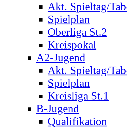
Akt. Spieltag/Tab
Spielplan
Oberliga St.2
Kreispokal
A2-Jugend
Akt. Spieltag/Tab
Spielplan
Kreisliga St.1
B-Jugend
Qualifikation