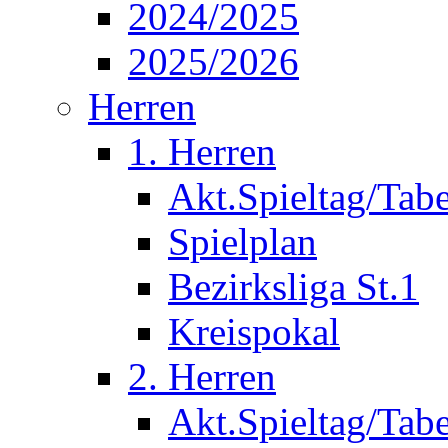
2024/2025
2025/2026
Herren
1. Herren
Akt.Spieltag/Tabe
Spielplan
Bezirksliga St.1
Kreispokal
2. Herren
Akt.Spieltag/Tabe