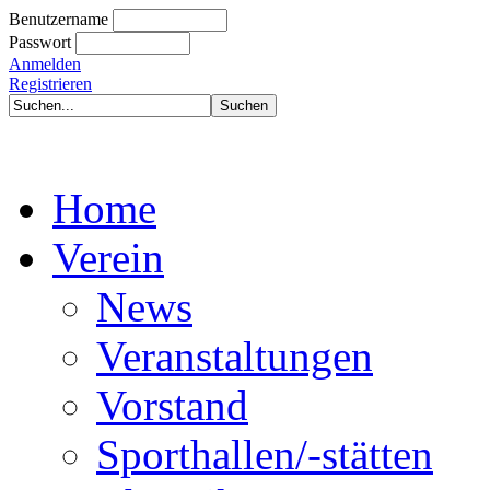
Benutzername
Passwort
Anmelden
Registrieren
Home
Verein
News
Veranstaltungen
Vorstand
Sporthallen/-stätten