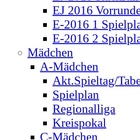
EJ 2016 Vorrund
E-2016 1 Spielpl
E-2016 2 Spielpl
Mädchen
A-Mädchen
Akt.Spieltag/Tabe
Spielplan
Regionalliga
Kreispokal
C-Mädchen