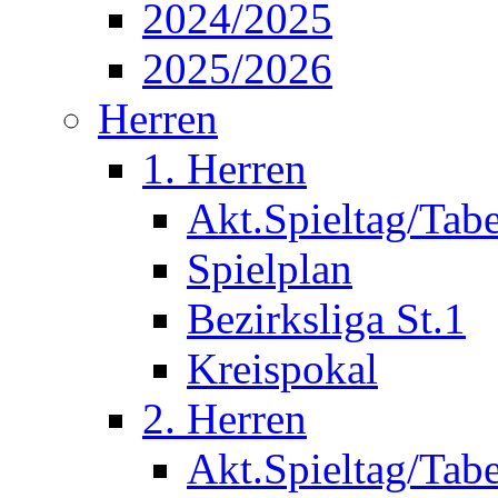
2024/2025
2025/2026
Herren
1. Herren
Akt.Spieltag/Tabe
Spielplan
Bezirksliga St.1
Kreispokal
2. Herren
Akt.Spieltag/Tabe