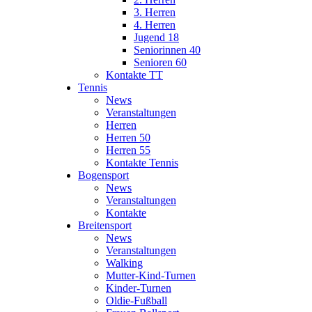
3. Herren
4. Herren
Jugend 18
Seniorinnen 40
Senioren 60
Kontakte TT
Tennis
News
Veranstaltungen
Herren
Herren 50
Herren 55
Kontakte Tennis
Bogensport
News
Veranstaltungen
Kontakte
Breitensport
News
Veranstaltungen
Walking
Mutter-Kind-Turnen
Kinder-Turnen
Oldie-Fußball