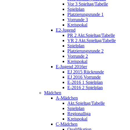
Vor 3 Spieltag/Tabelle
Spielplan
Platzierungsrunde 1
Vorrunde 3
Kreispokal
E2-Jugend
PR 2 Akt.Spieltag/Tabelle
VR 2 Akt.Spieltag/Tabelle
Spielplan
Platzierungsrunde 2
Vorrunde 2
Kreispokal
E-Jugend 2016er
EJ 2015 Rückrunde
EJ 2016 Vorrunde
E-2016 1 Spielplan
E-2016 2 Spielplan
Mädchen
A-Mädchen
Akt.Spieltag/Tabelle
Spielplan
Regionalliga
Kreispokal
C-Mädchen
Qualifikation