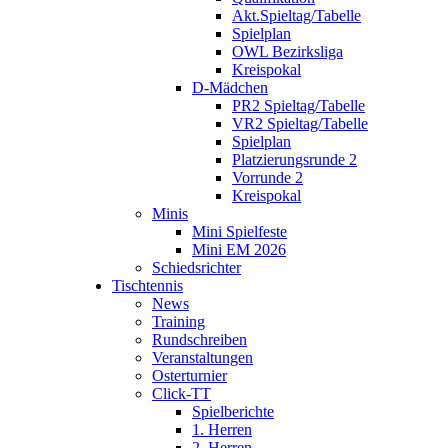
Akt.Spieltag/Tabelle
Spielplan
OWL Bezirksliga
Kreispokal
D-Mädchen
PR2 Spieltag/Tabelle
VR2 Spieltag/Tabelle
Spielplan
Platzierungsrunde 2
Vorrunde 2
Kreispokal
Minis
Mini Spielfeste
Mini EM 2026
Schiedsrichter
Tischtennis
News
Training
Rundschreiben
Veranstaltungen
Osterturnier
Click-TT
Spielberichte
1. Herren
2. Herren