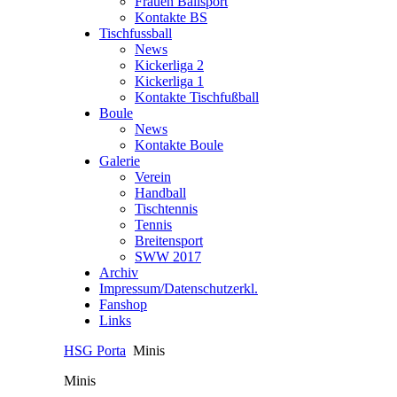
Frauen Ballsport
Kontakte BS
Tischfussball
News
Kickerliga 2
Kickerliga 1
Kontakte Tischfußball
Boule
News
Kontakte Boule
Galerie
Verein
Handball
Tischtennis
Tennis
Breitensport
SWW 2017
Archiv
Impressum/Datenschutzerkl.
Fanshop
Links
HSG Porta
Minis
Minis