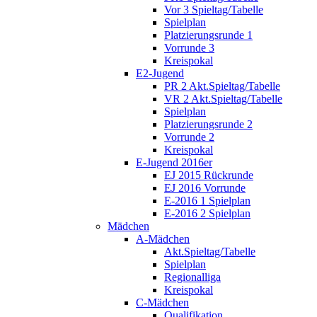
Vor 3 Spieltag/Tabelle
Spielplan
Platzierungsrunde 1
Vorrunde 3
Kreispokal
E2-Jugend
PR 2 Akt.Spieltag/Tabelle
VR 2 Akt.Spieltag/Tabelle
Spielplan
Platzierungsrunde 2
Vorrunde 2
Kreispokal
E-Jugend 2016er
EJ 2015 Rückrunde
EJ 2016 Vorrunde
E-2016 1 Spielplan
E-2016 2 Spielplan
Mädchen
A-Mädchen
Akt.Spieltag/Tabelle
Spielplan
Regionalliga
Kreispokal
C-Mädchen
Qualifikation