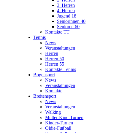
3. Herren
4. Herren
Jugend 18
Seniorinnen 40
Senioren 60
Kontakte TT
Tennis
News
Veranstaltungen
Herren
Herren 50
Herren 55
Kontakte Tennis
Bogensport
News
Veranstaltungen
Kontakte
Breitensport
News
Veranstaltungen
Walking
Mutter-Kind-Turnen
Kinder-Turnen
Oldie-Fußball