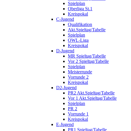
Spielplan
Oberliga St.1
Kreispokal
C-Jugend
Qualifikation
Akt.Spieltag/Tabelle
Spielplan
OWL-Liga
Kreispokal
D-Jugend
MR Spieltag/Tabelle
Vor 2 Spieltag/Tabelle
Spielplan
Meisterrunde
Vorrunde 2
Kreispokal
D2-Jugend
PR2 Akt.Spieltag/Tabelle
Vor 1 Akt.Spieltag/Tabelle
Spielplan
PR 2
Vorrunde 1
Kreispokal
E-Jugend
PR1 Spieltag/Tabelle