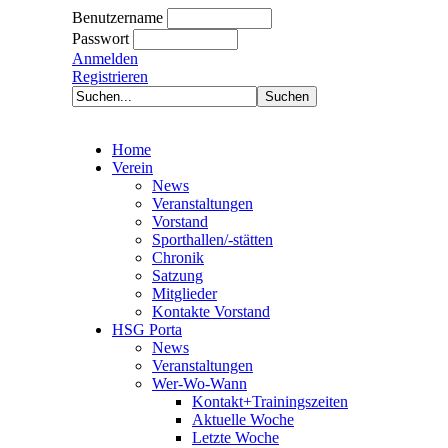
Benutzername
Passwort
Anmelden
Registrieren
Home
Verein
News
Veranstaltungen
Vorstand
Sporthallen/-stätten
Chronik
Satzung
Mitglieder
Kontakte Vorstand
HSG Porta
News
Veranstaltungen
Wer-Wo-Wann
Kontakt+Trainingszeiten
Aktuelle Woche
Letzte Woche