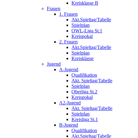
Kreisklasse B
Frauen
1. Frauen
Akt.Spieltag/Tabelle
Spielplan
OWL-Liga St.1
Kreispokal
2. Frauen
Akt.Spieltag/Tabelle
Spielplan
Kreisklasse
Jugend
A-Jugend
Qualifikation
Akt. Spieltag/Tabelle
Spielplan
Oberliga St.2
Kreispokal
A2-Jugend
Akt. Spieltag/Tabelle
Spielplan
Kreisliga St.1
B-Jugend
Qualifikation
Akt.Spieltag/Tabelle