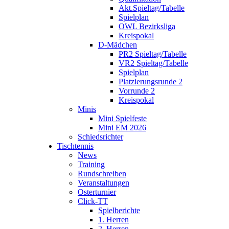
Akt.Spieltag/Tabelle
Spielplan
OWL Bezirksliga
Kreispokal
D-Mädchen
PR2 Spieltag/Tabelle
VR2 Spieltag/Tabelle
Spielplan
Platzierungsrunde 2
Vorrunde 2
Kreispokal
Minis
Mini Spielfeste
Mini EM 2026
Schiedsrichter
Tischtennis
News
Training
Rundschreiben
Veranstaltungen
Osterturnier
Click-TT
Spielberichte
1. Herren
2. Herren