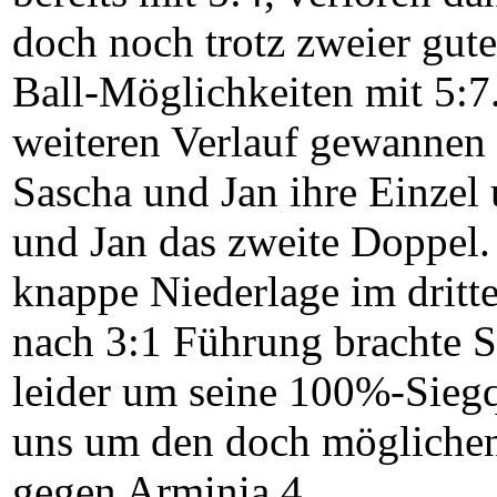
doch noch trotz zweier gut
Ball-Möglichkeiten mit 5:7
weiteren Verlauf gewannen
Sascha und Jan ihre Einzel 
und Jan das zweite Doppel.
knappe Niederlage im dritt
nach 3:1 Führung brachte 
leider um seine 100%-Sieg
uns um den doch mögliche
gegen Arminia 4.