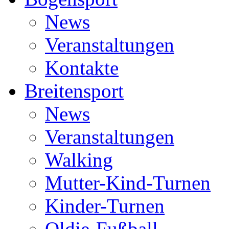
News
Veranstaltungen
Kontakte
Breitensport
News
Veranstaltungen
Walking
Mutter-Kind-Turnen
Kinder-Turnen
Oldie-Fußball