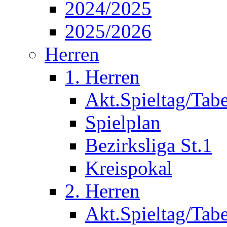
2024/2025
2025/2026
Herren
1. Herren
Akt.Spieltag/Tabe
Spielplan
Bezirksliga St.1
Kreispokal
2. Herren
Akt.Spieltag/Tabe