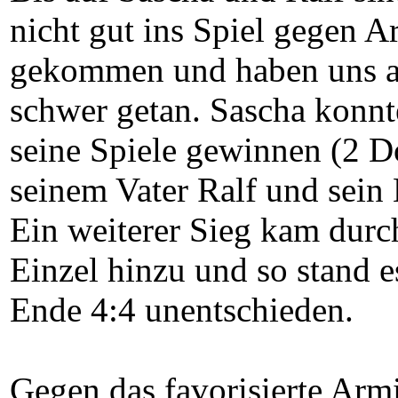
nicht gut ins Spiel gegen A
gekommen und haben uns a
schwer getan. Sascha konnte
seine Spiele gewinnen (2 D
seinem Vater Ralf und sein 
Ein weiterer Sieg kam durc
Einzel hinzu und so stand 
Ende 4:4 unentschieden.
Gegen das favorisierte Arm