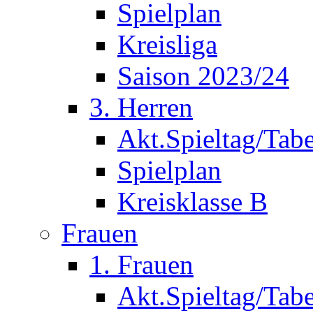
Spielplan
Kreisliga
Saison 2023/24
3. Herren
Akt.Spieltag/Tabe
Spielplan
Kreisklasse B
Frauen
1. Frauen
Akt.Spieltag/Tabe