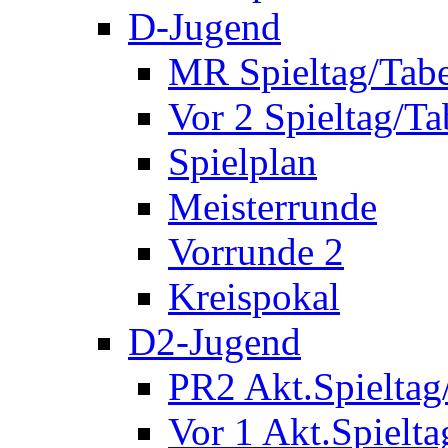
D-Jugend
MR Spieltag/Tabe
Vor 2 Spieltag/Ta
Spielplan
Meisterrunde
Vorrunde 2
Kreispokal
D2-Jugend
PR2 Akt.Spieltag
Vor 1 Akt.Spielta