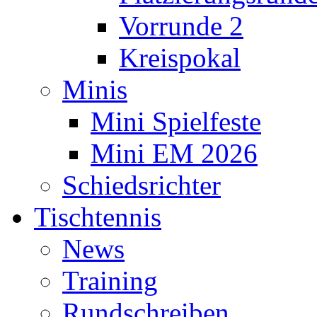
Vorrunde 2
Kreispokal
Minis
Mini Spielfeste
Mini EM 2026
Schiedsrichter
Tischtennis
News
Training
Rundschreiben