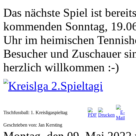
Das nächste Spiel ist bereit
kommenden Sonntag, 19.06
Uhr im heimischen Tennish
Besucher und Zuschauer si
herzlich willkommen :-)
Tischfussball: 1. Kreisligaspieltag
Geschrieben von: Jan Kersting
Montag, den 09. Mai 2022