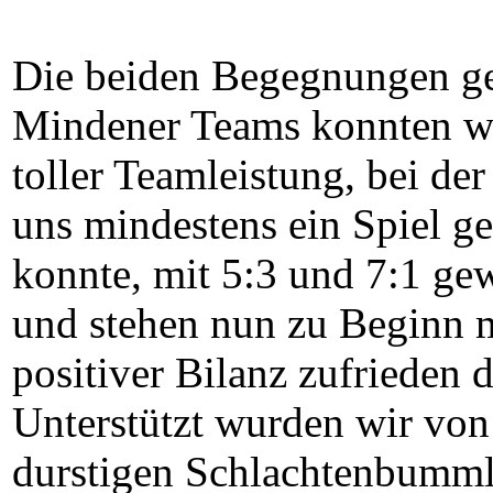
Die beiden Begegnungen g
Mindener Teams konnten wi
toller Teamleistung, bei der
uns mindestens ein Spiel g
konnte, mit 5:3 und 7:1 ge
und stehen nun zu Beginn 
positiver Bilanz zufrieden d
Unterstützt wurden wir von
durstigen Schlachtenbumml