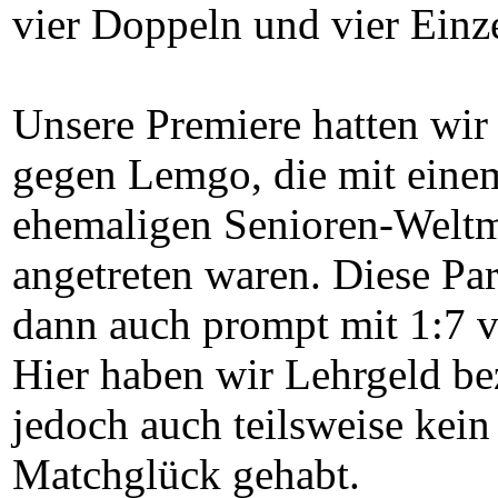
vier Doppeln und vier Einz
Unsere Premiere hatten wir
gegen Lemgo, die mit eine
ehemaligen Senioren-Weltm
angetreten waren. Diese Par
dann auch prompt mit 1:7 v
Hier haben wir Lehrgeld be
jedoch auch teilsweise kein
Matchglück gehabt.