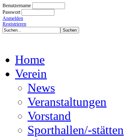
Benutzername
Passwort
Anmelden
Registrieren
Home
Verein
News
Veranstaltungen
Vorstand
Sporthallen/-stätten