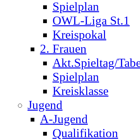
Spielplan
OWL-Liga St.1
Kreispokal
2. Frauen
Akt.Spieltag/Tabe
Spielplan
Kreisklasse
Jugend
A-Jugend
Qualifikation