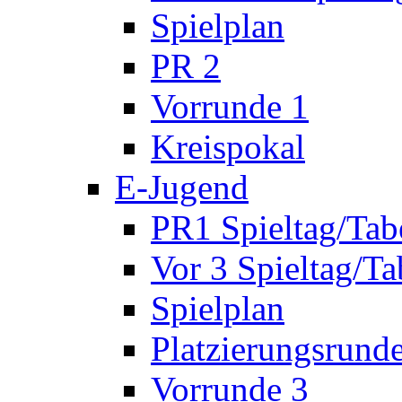
Spielplan
PR 2
Vorrunde 1
Kreispokal
E-Jugend
PR1 Spieltag/Tab
Vor 3 Spieltag/Ta
Spielplan
Platzierungsrund
Vorrunde 3