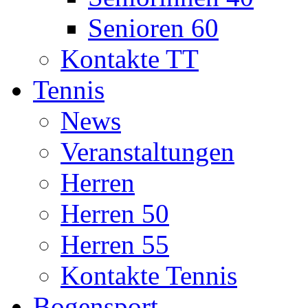
Senioren 60
Kontakte TT
Tennis
News
Veranstaltungen
Herren
Herren 50
Herren 55
Kontakte Tennis
Bogensport