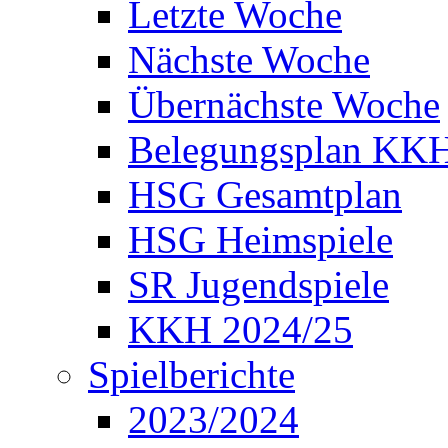
Letzte Woche
Nächste Woche
Übernächste Woche
Belegungsplan KK
HSG Gesamtplan
HSG Heimspiele
SR Jugendspiele
KKH 2024/25
Spielberichte
2023/2024