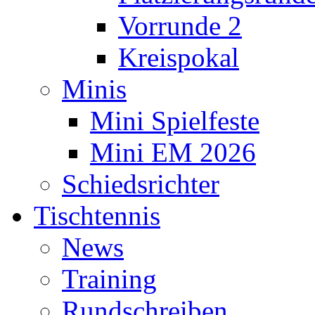
Vorrunde 2
Kreispokal
Minis
Mini Spielfeste
Mini EM 2026
Schiedsrichter
Tischtennis
News
Training
Rundschreiben