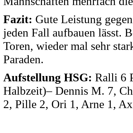
Mannschaften mehrfach die
Fazit:
Gute Leistung gegen 
jeden Fall aufbauen lässt. 
Toren, wieder mal sehr star
Paraden.
Aufstellung HSG:
Ralli 6 
Halbzeit)– Dennis M. 7, Chr
2, Pille 2, Ori 1, Arne 1, A