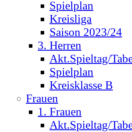
Spielplan
Kreisliga
Saison 2023/24
3. Herren
Akt.Spieltag/Tabe
Spielplan
Kreisklasse B
Frauen
1. Frauen
Akt.Spieltag/Tabe