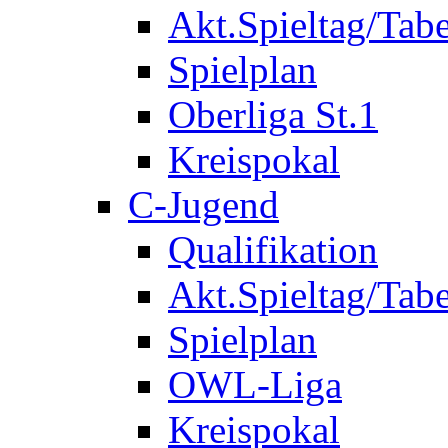
Akt.Spieltag/Tabe
Spielplan
Oberliga St.1
Kreispokal
C-Jugend
Qualifikation
Akt.Spieltag/Tabe
Spielplan
OWL-Liga
Kreispokal