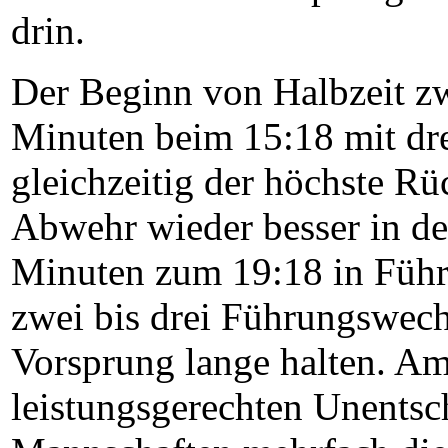
drin.
Der Beginn von Halbzeit zw
Minuten beim 15:18 mit dre
gleichzeitig der höchste R
Abwehr wieder besser in de
Minuten zum 19:18 in Führu
zwei bis drei Führungswech
Vorsprung lange halten. Am
leistungsgerechten Unentsc