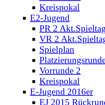
Kreispokal
E2-Jugend
PR 2 Akt.Spieltag
VR 2 Akt.Spielta
Spielplan
Platzierungsrund
Vorrunde 2
Kreispokal
E-Jugend 2016er
EJ 2015 Rückrun