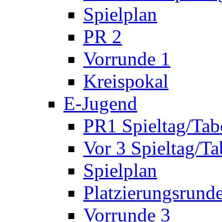
Spielplan
PR 2
Vorrunde 1
Kreispokal
E-Jugend
PR1 Spieltag/Tab
Vor 3 Spieltag/Ta
Spielplan
Platzierungsrund
Vorrunde 3