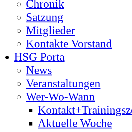
Chronik
Satzung
Mitglieder
Kontakte Vorstand
HSG Porta
News
Veranstaltungen
Wer-Wo-Wann
Kontakt+Trainingsz
Aktuelle Woche