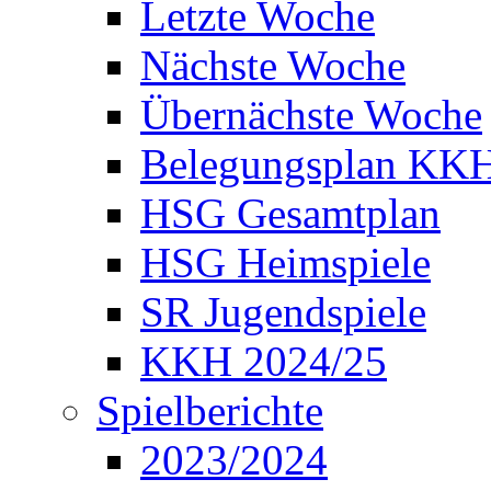
Letzte Woche
Nächste Woche
Übernächste Woche
Belegungsplan KK
HSG Gesamtplan
HSG Heimspiele
SR Jugendspiele
KKH 2024/25
Spielberichte
2023/2024