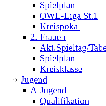
Spielplan
OWL-Liga St.1
Kreispokal
2. Frauen
Akt.Spieltag/Tabe
Spielplan
Kreisklasse
Jugend
A-Jugend
Qualifikation