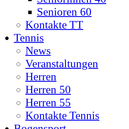
Senioren 60
Kontakte TT
Tennis
News
Veranstaltungen
Herren
Herren 50
Herren 55
Kontakte Tennis
Bogensport