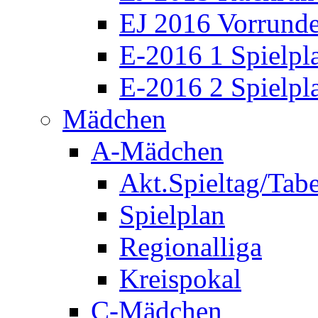
EJ 2016 Vorrund
E-2016 1 Spielpl
E-2016 2 Spielpl
Mädchen
A-Mädchen
Akt.Spieltag/Tabe
Spielplan
Regionalliga
Kreispokal
C-Mädchen