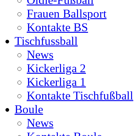
Frauen Ballsport
Kontakte BS
Tischfussball
News
Kickerliga 2
Kickerliga 1
Kontakte Tischfußball
Boule
News