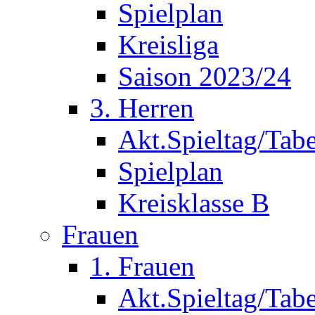
Spielplan
Kreisliga
Saison 2023/24
3. Herren
Akt.Spieltag/Tabe
Spielplan
Kreisklasse B
Frauen
1. Frauen
Akt.Spieltag/Tabe