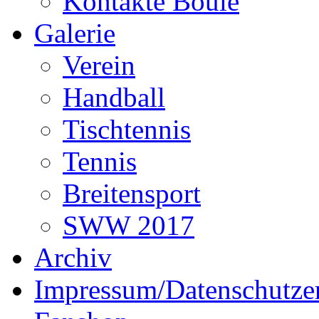
Kontakte Boule
Galerie
Verein
Handball
Tischtennis
Tennis
Breitensport
SWW 2017
Archiv
Impressum/Datenschutzer