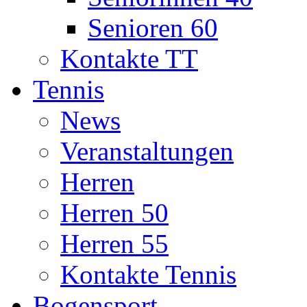
Senioren 60
Kontakte TT
Tennis
News
Veranstaltungen
Herren
Herren 50
Herren 55
Kontakte Tennis
Bogensport