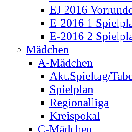
EJ 2016 Vorrund
E-2016 1 Spielpl
E-2016 2 Spielpl
Mädchen
A-Mädchen
Akt.Spieltag/Tabe
Spielplan
Regionalliga
Kreispokal
C-Mädchen