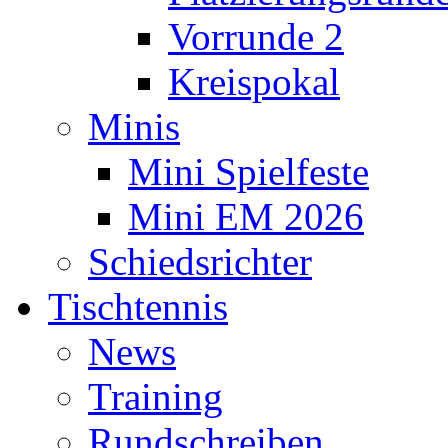
Vorrunde 2
Kreispokal
Minis
Mini Spielfeste
Mini EM 2026
Schiedsrichter
Tischtennis
News
Training
Rundschreiben