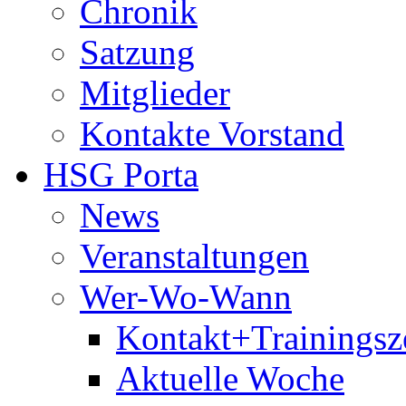
Chronik
Satzung
Mitglieder
Kontakte Vorstand
HSG Porta
News
Veranstaltungen
Wer-Wo-Wann
Kontakt+Trainingsz
Aktuelle Woche