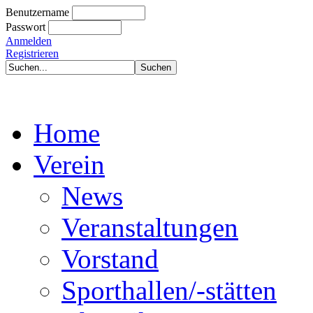
Benutzername
Passwort
Anmelden
Registrieren
Home
Verein
News
Veranstaltungen
Vorstand
Sporthallen/-stätten