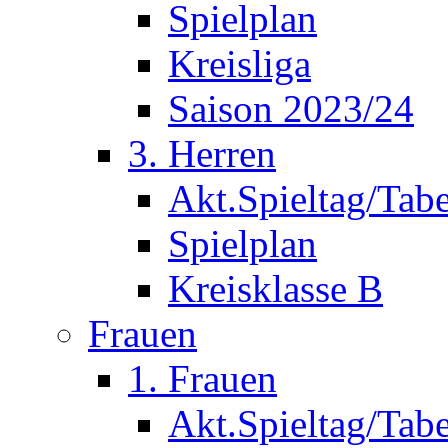
Spielplan
Kreisliga
Saison 2023/24
3. Herren
Akt.Spieltag/Tabe
Spielplan
Kreisklasse B
Frauen
1. Frauen
Akt.Spieltag/Tabe