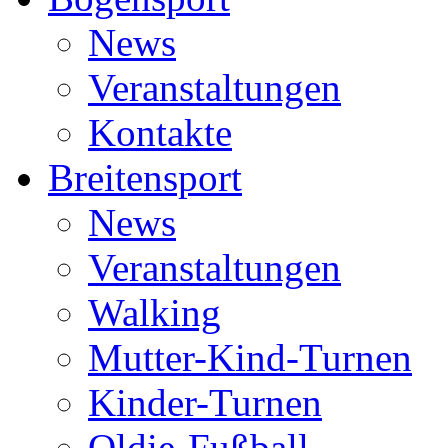
News
Veranstaltungen
Kontakte
Breitensport
News
Veranstaltungen
Walking
Mutter-Kind-Turnen
Kinder-Turnen
Oldie-Fußball