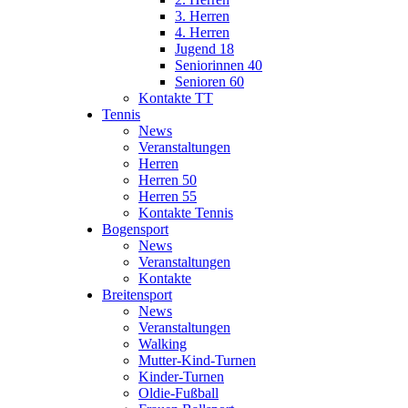
3. Herren
4. Herren
Jugend 18
Seniorinnen 40
Senioren 60
Kontakte TT
Tennis
News
Veranstaltungen
Herren
Herren 50
Herren 55
Kontakte Tennis
Bogensport
News
Veranstaltungen
Kontakte
Breitensport
News
Veranstaltungen
Walking
Mutter-Kind-Turnen
Kinder-Turnen
Oldie-Fußball