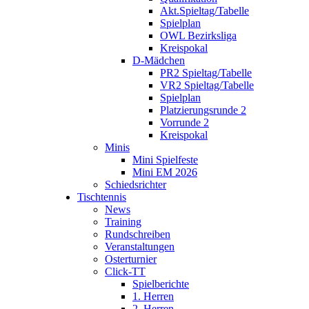
Akt.Spieltag/Tabelle
Spielplan
OWL Bezirksliga
Kreispokal
D-Mädchen
PR2 Spieltag/Tabelle
VR2 Spieltag/Tabelle
Spielplan
Platzierungsrunde 2
Vorrunde 2
Kreispokal
Minis
Mini Spielfeste
Mini EM 2026
Schiedsrichter
Tischtennis
News
Training
Rundschreiben
Veranstaltungen
Osterturnier
Click-TT
Spielberichte
1. Herren
2. Herren