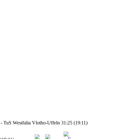
- TuS Westfalia Vlotho-Uffeln 31:25 (19:11)