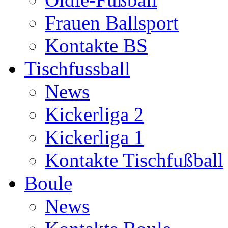
Frauen Ballsport
Kontakte BS
Tischfussball
News
Kickerliga 2
Kickerliga 1
Kontakte Tischfußball
Boule
News