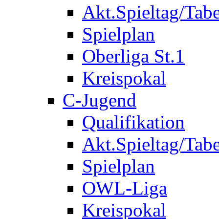
Akt.Spieltag/Tabe
Spielplan
Oberliga St.1
Kreispokal
C-Jugend
Qualifikation
Akt.Spieltag/Tabe
Spielplan
OWL-Liga
Kreispokal