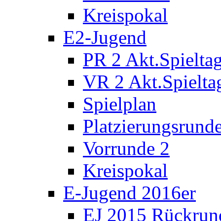
Kreispokal
E2-Jugend
PR 2 Akt.Spieltag
VR 2 Akt.Spielta
Spielplan
Platzierungsrund
Vorrunde 2
Kreispokal
E-Jugend 2016er
EJ 2015 Rückrun