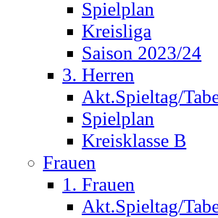
Spielplan
Kreisliga
Saison 2023/24
3. Herren
Akt.Spieltag/Tabe
Spielplan
Kreisklasse B
Frauen
1. Frauen
Akt.Spieltag/Tabe