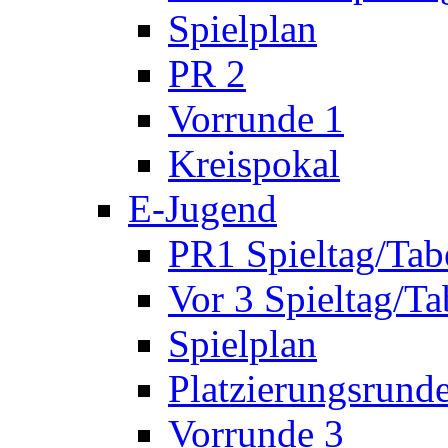
Spielplan
PR 2
Vorrunde 1
Kreispokal
E-Jugend
PR1 Spieltag/Tab
Vor 3 Spieltag/Ta
Spielplan
Platzierungsrund
Vorrunde 3