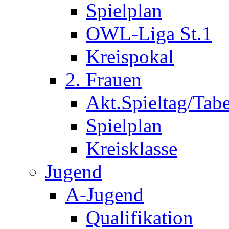
Spielplan
OWL-Liga St.1
Kreispokal
2. Frauen
Akt.Spieltag/Tabe
Spielplan
Kreisklasse
Jugend
A-Jugend
Qualifikation