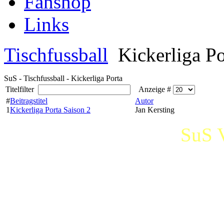
Fanshop
Links
Tischfussball
Kickerliga Po
SuS - Tischfussball - Kickerliga Porta
Titelfilter
Anzeige #
#
Beitragstitel
Autor
1
Kickerliga Porta Saison 2
Jan Kersting
SuS 