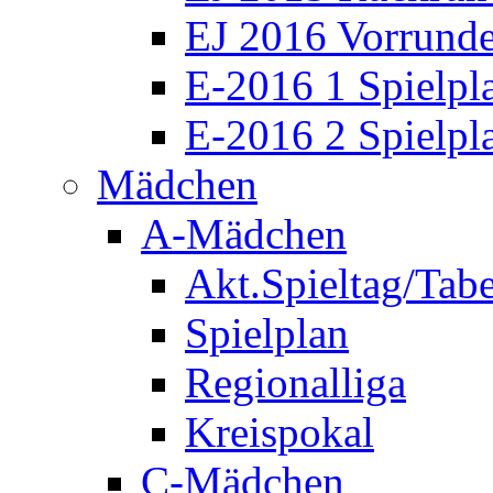
EJ 2016 Vorrund
E-2016 1 Spielpl
E-2016 2 Spielpl
Mädchen
A-Mädchen
Akt.Spieltag/Tabe
Spielplan
Regionalliga
Kreispokal
C-Mädchen