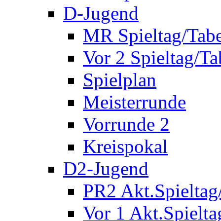
D-Jugend
MR Spieltag/Tabe
Vor 2 Spieltag/Ta
Spielplan
Meisterrunde
Vorrunde 2
Kreispokal
D2-Jugend
PR2 Akt.Spieltag
Vor 1 Akt.Spielta