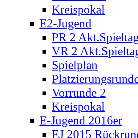
Kreispokal
E2-Jugend
PR 2 Akt.Spieltag
VR 2 Akt.Spielta
Spielplan
Platzierungsrund
Vorrunde 2
Kreispokal
E-Jugend 2016er
EJ 2015 Rückrun