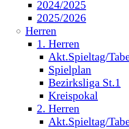
2024/2025
2025/2026
Herren
1. Herren
Akt.Spieltag/Tabe
Spielplan
Bezirksliga St.1
Kreispokal
2. Herren
Akt.Spieltag/Tabe