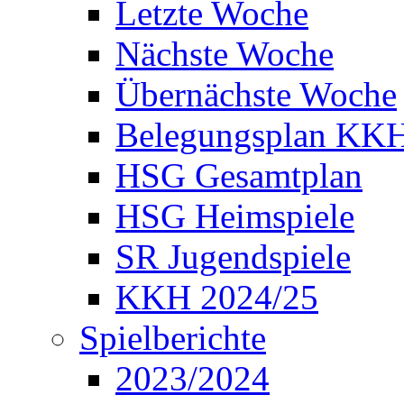
Letzte Woche
Nächste Woche
Übernächste Woche
Belegungsplan KK
HSG Gesamtplan
HSG Heimspiele
SR Jugendspiele
KKH 2024/25
Spielberichte
2023/2024