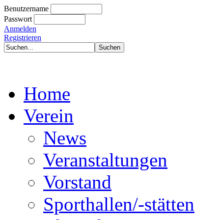
Benutzername
Passwort
Anmelden
Registrieren
Home
Verein
News
Veranstaltungen
Vorstand
Sporthallen/-stätten