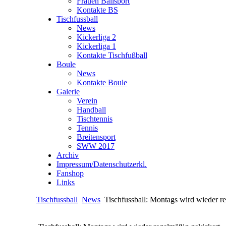
Frauen Ballsport
Kontakte BS
Tischfussball
News
Kickerliga 2
Kickerliga 1
Kontakte Tischfußball
Boule
News
Kontakte Boule
Galerie
Verein
Handball
Tischtennis
Tennis
Breitensport
SWW 2017
Archiv
Impressum/Datenschutzerkl.
Fanshop
Links
Tischfussball
News
Tischfussball: Montags wird wieder r