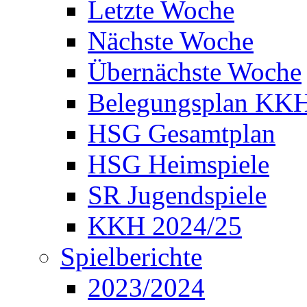
Letzte Woche
Nächste Woche
Übernächste Woche
Belegungsplan KK
HSG Gesamtplan
HSG Heimspiele
SR Jugendspiele
KKH 2024/25
Spielberichte
2023/2024