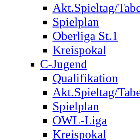
Akt.Spieltag/Tabe
Spielplan
Oberliga St.1
Kreispokal
C-Jugend
Qualifikation
Akt.Spieltag/Tabe
Spielplan
OWL-Liga
Kreispokal