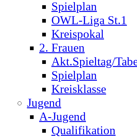
Spielplan
OWL-Liga St.1
Kreispokal
2. Frauen
Akt.Spieltag/Tabe
Spielplan
Kreisklasse
Jugend
A-Jugend
Qualifikation