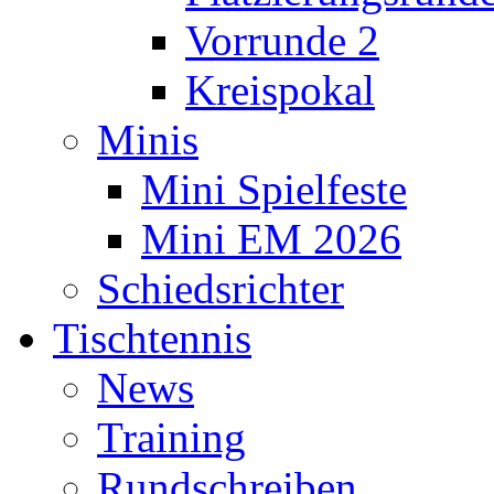
Vorrunde 2
Kreispokal
Minis
Mini Spielfeste
Mini EM 2026
Schiedsrichter
Tischtennis
News
Training
Rundschreiben