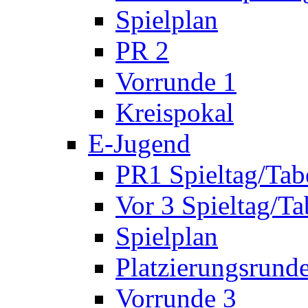
Spielplan
PR 2
Vorrunde 1
Kreispokal
E-Jugend
PR1 Spieltag/Tab
Vor 3 Spieltag/Ta
Spielplan
Platzierungsrund
Vorrunde 3