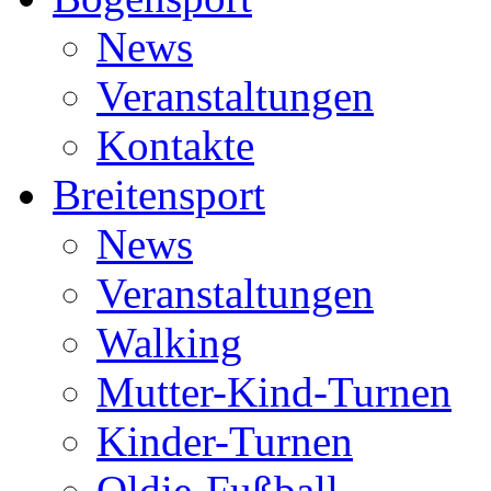
News
Veranstaltungen
Kontakte
Breitensport
News
Veranstaltungen
Walking
Mutter-Kind-Turnen
Kinder-Turnen
Oldie-Fußball