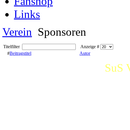
Fanshop
Links
Verein
Sponsoren
Titelfilter
Anzeige #
#
Beitragstitel
Autor
SuS 