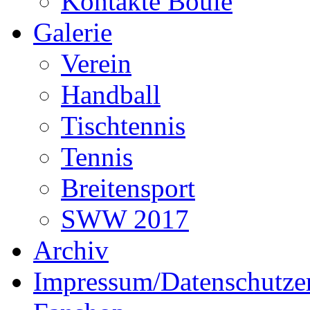
Kontakte Boule
Galerie
Verein
Handball
Tischtennis
Tennis
Breitensport
SWW 2017
Archiv
Impressum/Datenschutzer