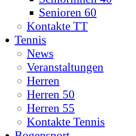
Senioren 60
Kontakte TT
Tennis
News
Veranstaltungen
Herren
Herren 50
Herren 55
Kontakte Tennis
Bogensport