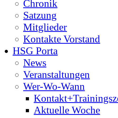
Chronik
Satzung
Mitglieder
Kontakte Vorstand
HSG Porta
News
Veranstaltungen
Wer-Wo-Wann
Kontakt+Trainingsz
Aktuelle Woche